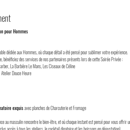
ment
tion pour Hommes 
iable dédiée aux Hommes, où chaque détail a été pensé pour sublimer votre expérience. 
e, bénéficiez des services de nos partenaires présents lors de cette Soirée Privée :
Barber, La Barbière Le Mans, Les Ciseaux de Céline
 Atelier Douce Heure
natoire exquis 
avec planches de Charcuterie et Fromage
nce au masculin rencontre le bien-être, et où chaque instant est pensé pour vous offrir
us accès à tous les ateliers, le cocktail dinatoire et les boissons en dégustation)