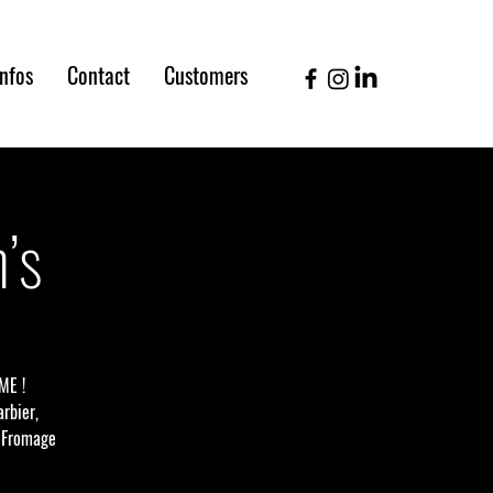
infos
Contact
Customers
’s
ME !
rbier,
, Fromage