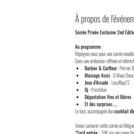
À propos de l'événe
Soirée Privée Exclusive 2nd Edi
Au programme :
Rejoignez nous pour une soirée inoubl
Dans une ambiance raffinée et intimist
Barbier & Coiffeur
 : Perrier 
Massage Assis 
: O Maux Doux,
Jeux d'Arcade 
:
Locaflipp72
Dj :
 Prestafun
Dégustation Vins et Bières
Et des surprises ....
Le tout, accompagné d'un 
cocktail dî
Venez savourer cette soirée où l'éléga
*Tarif entrée 
:
39€ par personne (incl