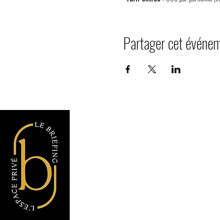
Partager cet événe
Le Briefing Espa
36 Rue de Carnac
72190 Coulaines
Sarthe, France