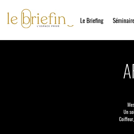
Le Briefing
Séminair
A
Mes
Un so
Coiffeur