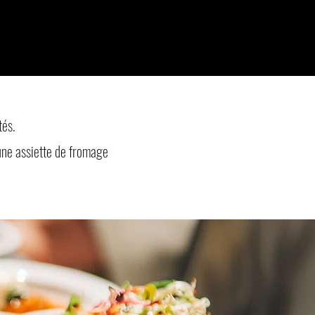
tés.
 une assiette de fromage
.