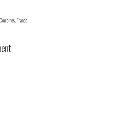
Coulaines, France
ment
ce Privé & Agence Evènementielle
Ma
T