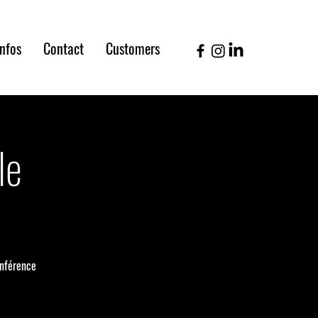
infos
Contact
Customers
le
onférence
.